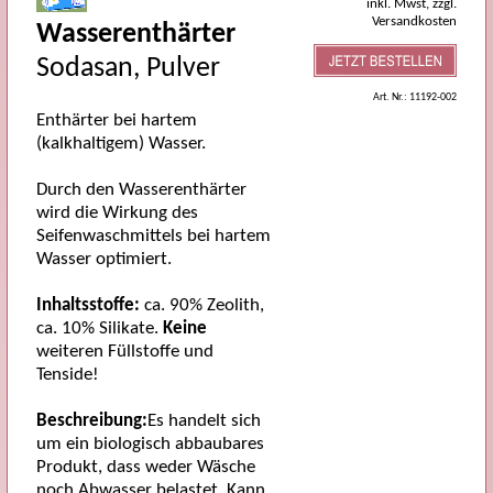
inkl. Mwst, zzgl.
Versandkosten
Wasserenthärter
Sodasan, Pulver
Art. Nr.: 11192-002
Enthärter bei hartem
(kalkhaltigem) Wasser.
Durch den Wasserenthärter
wird die Wirkung des
Seifenwaschmittels bei hartem
Wasser optimiert.
Inhaltsstoffe:
ca. 90% Zeolith,
ca. 10% Silikate.
Keine
weiteren Füllstoffe und
Tenside!
Beschreibung:
Es handelt sich
um ein biologisch abbaubares
Produkt, dass weder Wäsche
noch Abwasser belastet. Kann