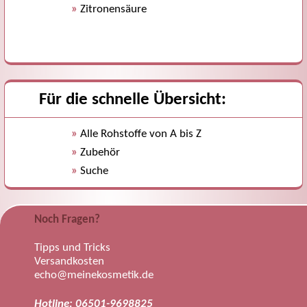
»
Zitronensäure
Für die schnelle Übersicht:
»
Alle Rohstoffe von A bis Z
»
Zubehör
»
Suche
Noch Fragen?
Tipps und Tricks
Versandkosten
echo@meinekosmetik.de
Hotline: 06501-9698825