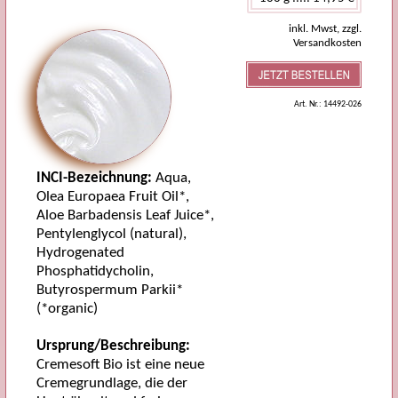
inkl. Mwst, zzgl.
Versandkosten
Art. Nr.: 14492-026
INCI-Bezeichnung:
Aqua,
Olea Europaea Fruit Oil*,
Aloe Barbadensis Leaf Juice*,
Pentylenglycol (natural),
Hydrogenated
Phosphatidycholin,
Butyrospermum Parkii*
(*organic)
Ursprung/Beschreibung:
Cremesoft Bio ist eine neue
Cremegrundlage, die der