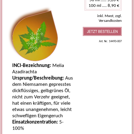
inkl. Mwst, zzgl.
Versandkosten
Art. Nr.: 14493-007
INCI-Bezeichnung:
Melia
Azadirachta
Ursprung/Beschreibung:
Aus
dem Niemsamen gepresstes
dickflüssiges, gelbgrünes Öl,
nicht zum Verzehr geeignet,
hat einen kräftigen, für viele
etwas unangenehmen, leicht
schwefligen Eigengeruch
Einsatzkonzentration:
5-
100%