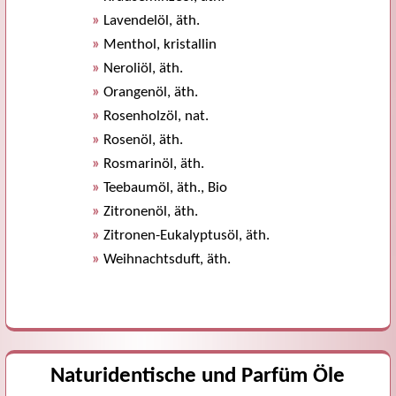
»
Lavendelöl, äth.
»
Menthol, kristallin
»
Neroliöl, äth.
»
Orangenöl, äth.
»
Rosenholzöl, nat.
»
Rosenöl, äth.
»
Rosmarinöl, äth.
»
Teebaumöl, äth., Bio
»
Zitronenöl, äth.
»
Zitronen-Eukalyptusöl, äth.
»
Weihnachtsduft, äth.
Naturidentische und Parfüm Öle