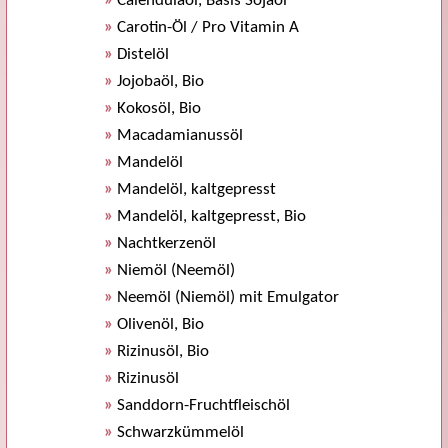
»
Calendulaöl, Basis Sojaöl
»
Carotin-Öl / Pro Vitamin A
»
Distelöl
»
Jojobaöl, Bio
»
Kokosöl, Bio
»
Macadamianussöl
»
Mandelöl
»
Mandelöl, kaltgepresst
»
Mandelöl, kaltgepresst, Bio
»
Nachtkerzenöl
»
Niemöl (Neemöl)
»
Neemöl (Niemöl) mit Emulgator
»
Olivenöl, Bio
»
Rizinusöl, Bio
»
Rizinusöl
»
Sanddorn-Fruchtfleischöl
»
Schwarzkümmelöl