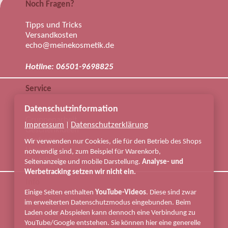
Noch Fragen?
Tipps und Tricks
Versandkosten
echo@meinekosmetik.de
Hotline: 06501-9698825
Service
Datenschutzinformation
Arbeitsbuch
Gruppenarbeit
Impressum
Datenschutzerklärung
|
Geschenkideen
Umfrage
Wir verwenden nur Cookies, die für den Betrieb des Shops
Umwelt
notwendig sind, zum Beispiel für Warenkorb,
Gästebuch
Seitenanzeige und mobile Darstellung.
Analyse- und
Werbetracking setzen wir nicht ein.
Info
Einige Seiten enthalten
YouTube-Videos
. Diese sind zwar
im erweiterten Datenschutzmodus eingebunden. Beim
Über unser Team
Laden oder Abspielen kann dennoch eine Verbindung zu
Impressum
YouTube/Google entstehen. Sie können hier eine generelle
AGB